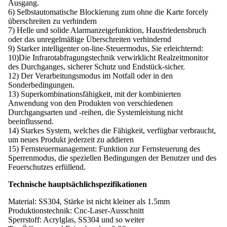
Ausgang.
6) Selbstautomatische Blockierung zum ohne die Karte forcely
überschreiten zu verhindern
7) Helle und solide Alarmanzeigefunktion, Hausfriedensbruch
oder das unregelmäßige Überschreiten verhindernd
9) Starker intelligenter on-line-Steuermodus, Sie erleichternd:
10)Die Infrarotabfragungstechnik verwirklicht Realzeitmonitor
des Durchganges, sicherer Schutz und Endstück-sicher.
12) Der Verarbeitungsmodus im Notfall oder in den
Sonderbedingungen.
13) Superkombinationsfähigkeit, mit der kombinierten
Anwendung von den Produkten von verschiedenen
Durchgangsarten und -reihen, die Systemleistung nicht
beeinflussend.
14) Starkes System, welches die Fähigkeit, verfügbar verbraucht,
um neues Produkt jederzeit zu addieren
15) Fernsteuermanagement: Funktion zur Fernsteuerung des
Sperrenmodus, die speziellen Bedingungen der Benutzer und des
Feuerschutzes erfüllend.
Technische hauptsächlichspezifikationen
Material: SS304, Stärke ist nicht kleiner als 1.5mm
Produktionstechnik: Cnc-Laser-Ausschnitt
Sperrstoff: Acrylglas, SS304 und so weiter