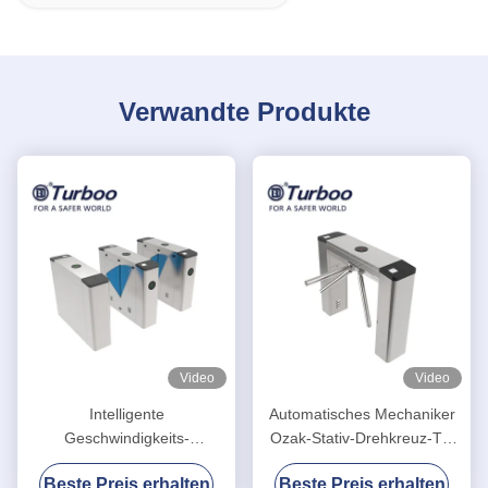
Verwandte Produkte
Video
Video
Intelligente
Automatisches Mechaniker
Geschwindigkeits-
Ozak-Stativ-Drehkreuz-Tor
automatische System-
mit Sprach-und
Beste Preis erhalten
Beste Preis erhalten
Drehkreuze, Klappen-
Rundumleuchte-Alarmen