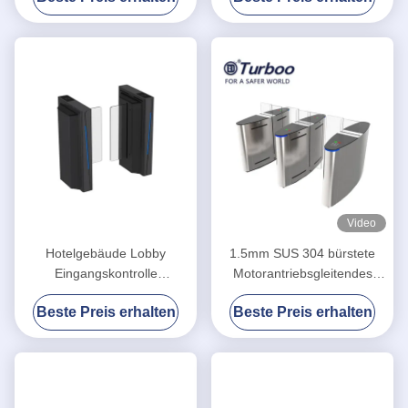
Sperren-Tor-Fußgänger-
Steuerung
Video
Hotelgebäude Lobby
1.5mm SUS 304 bürstete
Eingangskontrolle
Motorantriebsgleitendes
Fußgängerschiebetor
Acryltor mit 5 Paaren des
Beste Preis erhalten
Beste Preis erhalten
LA6218
Infrarot-Sensors