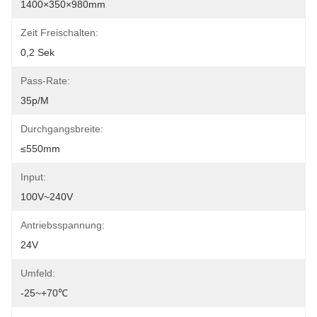
1400×350×980mm
Zeit Freischalten:
0,2 Sek
Pass-Rate:
35p/m
Durchgangsbreite:
≤550mm
Input:
100V~240V
Antriebsspannung:
24V
Umfeld:
-25~+70℃