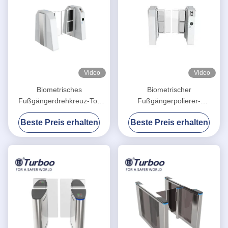
Video
Video
Biometrisches
Biometrischer
Fußgängerdrehkreuz-Tor
Fußgängerpolierer-
900mm Breiten-RS485
Stahlinnen des schwingen-
Beste Preis erhalten
Beste Preis erhalten
Sperren-Drehkreuz-
Flugsteig-2.0mm