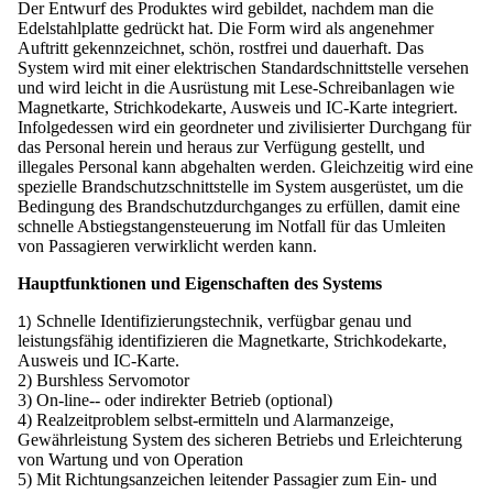
Der Entwurf des Produktes wird gebildet, nachdem man die
Edelstahlplatte gedrückt hat. Die Form wird als angenehmer
Auftritt gekennzeichnet, schön, rostfrei und dauerhaft. Das
System wird mit einer elektrischen Standardschnittstelle versehen
und wird leicht in die Ausrüstung mit Lese-Schreibanlagen wie
Magnetkarte, Strichkodekarte, Ausweis und IC-Karte integriert.
Infolgedessen wird ein geordneter und zivilisierter Durchgang für
das Personal herein und heraus zur Verfügung gestellt, und
illegales Personal kann abgehalten werden. Gleichzeitig wird eine
spezielle Brandschutzschnittstelle im System ausgerüstet, um die
Bedingung des Brandschutzdurchganges zu erfüllen, damit eine
schnelle Abstiegstangensteuerung im Notfall für das Umleiten
von Passagieren verwirklicht werden kann.
Hauptfunktionen und Eigenschaften des Systems
Schnelle Identifizierungstechnik, verfügbar genau und
1)
leistungsfähig identifizieren die Magnetkarte, Strichkodekarte,
Ausweis und IC-Karte.
2) Burshless Servomotor
3) On-line-- oder indirekter Betrieb (optional)
4) Realzeitproblem selbst-ermitteln und Alarmanzeige,
Gewährleistung System des sicheren Betriebs und Erleichterung
von Wartung und von Operation
5) Mit Richtungsanzeichen leitender Passagier zum Ein- und