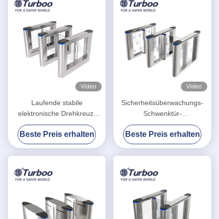
Video
Video
Laufende stabile
Sicherheitsüberwachungs-
elektronische Drehkreuz-
Schwenktür-
Tore, Fußgängerschwingen-
Drehkreuz/Schiebensperre
Beste Preis erhalten
Beste Preis erhalten
Sperren-Tor
versieht Acrylbrett mit einem
Gatter