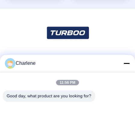
Soziale Medien
Charlene
11:56 PM
Schnelle Kontaktaufnahme
Tel.
Good day, what product are you looking for?
86--18924634707
E-Mail-Adresse
info@turboo.cn