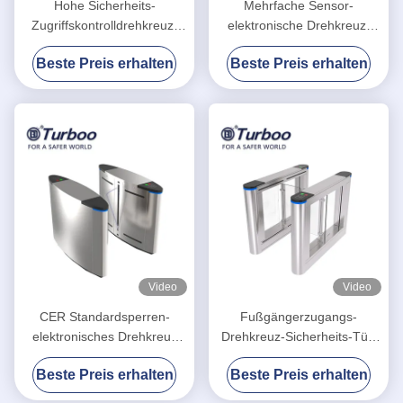
Hohe Sicherheits-
Mehrfache Sensor-
Zugriffskontrolldrehkreuz-
elektronische Drehkreuz-
Tor/Klappen-Sperren-
Tore für Überholspur-
Beste Preis erhalten
Beste Preis erhalten
Drehkreuz für Park
Sicherheits-Metro-Station
Video
Video
CER Standardsperren-
Fußgängerzugangs-
elektronisches Drehkreuz
Drehkreuz-Sicherheits-Tür-
versieht Tür-Steuer-
Systeme für Bürogebäude
Beste Preis erhalten
Beste Preis erhalten
Software-System mit einem
Gatter