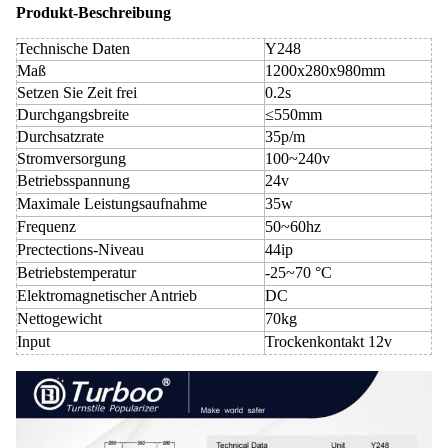
Produkt-Beschreibung
Technische Daten
Y248
Maß
1200x280x980mm
Setzen Sie Zeit frei
0.2s
Durchgangsbreite
≤550mm
Durchsatzrate
35p/m
Stromversorgung
100~240v
Betriebsspannung
24v
Maximale Leistungsaufnahme
35w
Frequenz
50~60hz
Prectections-Niveau
44ip
Betriebstemperatur
-25~70 °C
Elektromagnetischer Antrieb
DC
Nettogewicht
70kg
Input
Trockenkontakt 12v