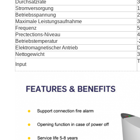
Durchsatzrate
3
Stromversorgung
1
Betriebsspannung
2
Maximale Leistungsaufnahme
Frequenz
5
Prectections-Niveau
4
Betriebstemperatur
-
Elektromagnetischer Antrieb
Nettogewicht
3
T
Input