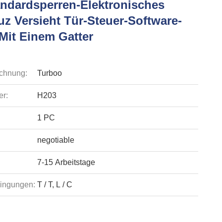
ndardsperren-Elektronisches
uz Versieht Tür-Steuer-Software-
Mit Einem Gatter
chnung:
Turboo
r:
H203
1 PC
negotiable
7-15 Arbeitstage
ingungen:
T / T, L / C