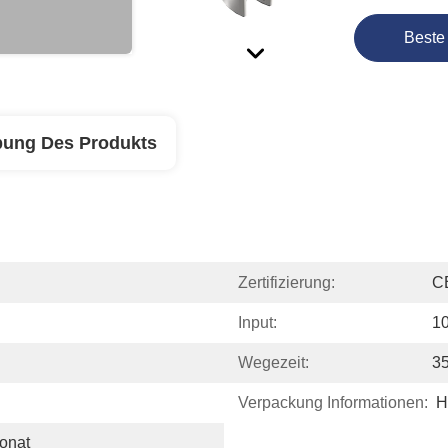
Beste
bung Des Produkts
Zertifizierung:
C
Input:
1
Wegezeit:
35
Verpackung Informationen:
H
onat