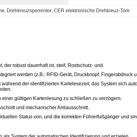
me
, 
Drehkreuzsperrentor
, 
CER elektronische Drehkreuz-Tore
der robust dauerhaft ist, steif, Rostschutz- und.
tegriert werden (z.B.: RFID-Gerät, Druckknopf, Fingerabdruck u
 während der identifizierten Kartelesezeit, das System sich aut
eiten.
 einer gültigen Kartenlesung zu schließen zu verzögern.
sschnitt und mechanischer Antiausschnitt.
aktuellen Status von, und die korrekten Führerfußgänger und s
ten als System der automatischen Identifizierung und erzie