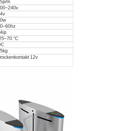
5p/m
00~240v
4v
30w
0~60hz
4ip
25~70 °C
DC
5kg
rockenkontakt 12v