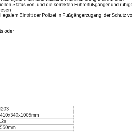
ellen Status von, und die korrekten Führerfußgänger und ruhige
ewesen
illegalem Eintritt der Polizei in Fußgängerzugang, der Schutz v
ts oder
H203
1410x340x1005mm
.2s
≤550mm