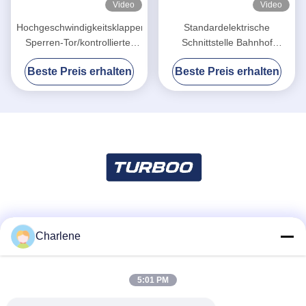
Video
Video
Hochgeschwindigkeitsklappen-
Standardelektrische
Sperren-Tor/kontrollierter
Schnittstelle Bahnhof
Zugangs-Tore mit Infrarot-
Drehscheibe für
Beste Preis erhalten
Beste Preis erhalten
Sensoren
verschiedene Leser und
Schreiber
Soziale Medien
Charlene
5:01 PM
Schnelle Kontaktaufnahme