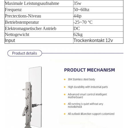
Maximale Leistungsaufnahme
35w
Frequenz
50~60hz
Prectections-Niveau
44ip
Betriebstemperatur
-25~70 °C
Elektromagnetischer Antrieb
DC
Nettogewicht
62kg
Input
Trockenkontakt 12v