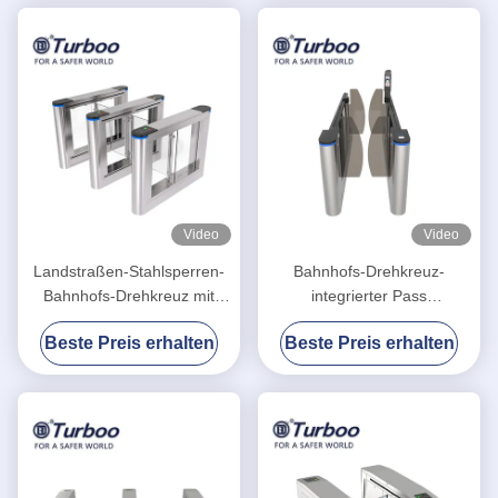
Video
Video
Landstraßen-Stahlsperren-
Bahnhofs-Drehkreuz-
Bahnhofs-Drehkreuz mit
integrierter Pass
einem Blinklicht
Identifikations-Leser AB
Beste Preis erhalten
Beste Preis erhalten
Door der doppelten
Überprüfung