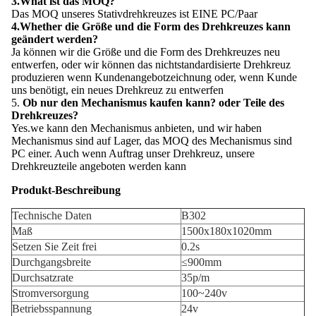
3.What ist das MOQ?
Das MOQ unseres Stativdrehkreuzes ist EINE PC/Paar
4.Whether die Größe und die Form des Drehkreuzes kann
geändert werden?
Ja können wir die Größe und die Form des Drehkreuzes neu
entwerfen, oder wir können das nichtstandardisierte Drehkreuz
produzieren wenn Kundenangebotzeichnung oder, wenn Kunde
uns benötigt, ein neues Drehkreuz zu entwerfen
5.
Ob nur den Mechanismus kaufen kann? oder Teile des
Drehkreuzes?
Yes.we kann den Mechanismus anbieten, und wir haben
Mechanismus sind auf Lager, das MOQ des Mechanismus sind
PC einer. Auch wenn Auftrag unser Drehkreuz, unsere
Drehkreuzteile angeboten werden kann
Produkt-Beschreibung
Technische Daten
B302
Maß
1500x180x1020mm
Setzen Sie Zeit frei
0.2s
Durchgangsbreite
≤900mm
Durchsatzrate
35p/m
Stromversorgung
100~240v
Betriebsspannung
24v