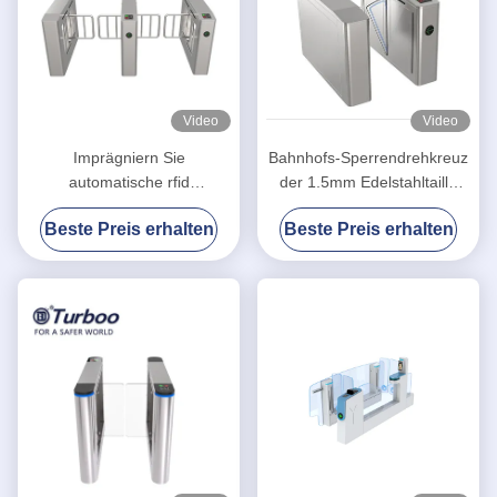
Video
Video
Imprägniern Sie
Bahnhofs-Sperrendrehkreuz
automatische rfid
der 1.5mm Edelstahltaille
Schwenktür-Sperre für
hohes
Beste Preis erhalten
Beste Preis erhalten
hohes
Eingangsausgangsdrehkreuz