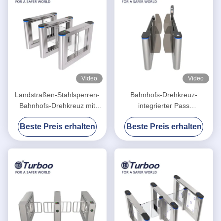
Video
Video
Landstraßen-Stahlsperren-
Bahnhofs-Drehkreuz-
Bahnhofs-Drehkreuz mit
integrierter Pass
einem Blinklicht
Identifikations-Leser AB
Beste Preis erhalten
Beste Preis erhalten
Door der doppelten
Überprüfung