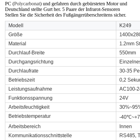
PC (
Polycarbonat
) und gefahren durch gebürsteten Motor und
Deutschland stellte Gurt her. 5 Paare der Infrarot-Sensoren
Stellen Sie die Sicherheit des Fußgängerüberschreitens sicher.
Modell
K249
Größe
1400x28
Material
1.2mm S
Durchlauf-Breite
550mm
Durchgangsrichtung
Einzelnes
Durchlaufrate
30-35 Pe
Betriebszeit
0,2 Seku
Leistungsaufnahme
AC100-2
Funktionsspannung
24V
Arbeitsfeuchtigkeit
30%~95
Betriebstemperatur
-40℃~+
Arbeitsbereich
Innen
Kommunikationsschnittstelle
RS485, T