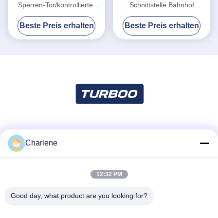
Sperren-Tor/kontrollierter
Schnittstelle Bahnhof
Zugangs-Tore mit Infrarot-
Drehscheibe für
Beste Preis erhalten
Beste Preis erhalten
Sensoren
verschiedene Leser und
Schreiber
Soziale Medien
Charlene
12:32 PM
Schnelle Kontaktaufnahme
Tel.
Good day, what product are you looking for?
86--18924634707