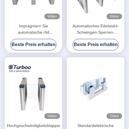
Video
Video
Imprägniern Sie
Automatisches Edelstahl-
automatische rfid
Schwingen-Sperren-
Schwenktür-Sperre für
Drehkreuz mit Kartenleser-
Beste Preis erhalten
Beste Preis erhalten
hohes
Kartentordrehkreuz
Eingangsausgangsdrehkreuz
Video
Video
Hochgeschwindigkeitsklappen-
Standardelektrische