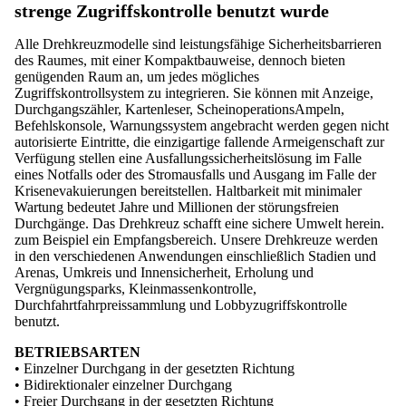
strenge Zugriffskontrolle benutzt wurde
Alle Drehkreuzmodelle sind leistungsfähige Sicherheitsbarrieren
des Raumes, mit einer Kompaktbauweise, dennoch bieten
genügenden Raum an, um jedes mögliches
Zugriffskontrollsystem zu integrieren. Sie können mit Anzeige,
Durchgangszähler, Kartenleser, ScheinoperationsAmpeln,
Befehlskonsole, Warnungssystem angebracht werden gegen nicht
autorisierte Eintritte, die einzigartige fallende Armeigenschaft zur
Verfügung stellen eine Ausfallungssicherheitslösung im Falle
eines Notfalls oder des Stromausfalls und Ausgang im Falle der
Krisenevakuierungen bereitstellen. Haltbarkeit mit minimaler
Wartung bedeutet Jahre und Millionen der störungsfreien
Durchgänge. Das Drehkreuz schafft eine sichere Umwelt herein.
zum Beispiel ein Empfangsbereich. Unsere Drehkreuze werden
in den verschiedenen Anwendungen einschließlich Stadien und
Arenas, Umkreis und Innensicherheit, Erholung und
Vergnügungsparks, Kleinmassenkontrolle,
Durchfahrtfahrpreissammlung und Lobbyzugriffskontrolle
benutzt.
BETRIEBSARTEN
• Einzelner Durchgang in der gesetzten Richtung
• Bidirektionaler einzelner Durchgang
• Freier Durchgang in der gesetzten Richtung