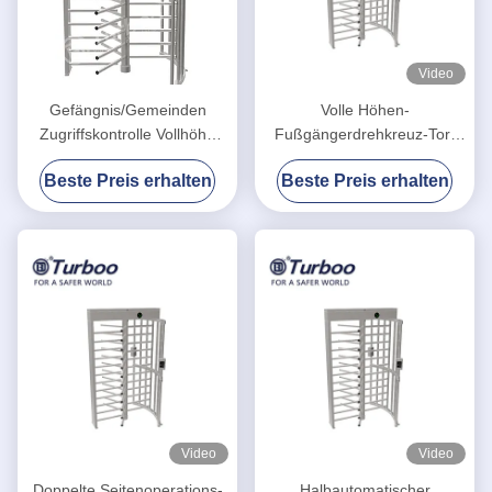
Video
Gefängnis/Gemeinden
Volle Höhen-
Zugriffskontrolle Vollhöhe
Fußgängerdrehkreuz-Tor-
Drehscheibe Tor QR Code
Edelstahl-hohe Sicherheit
Beste Preis erhalten
Beste Preis erhalten
50Hz Eingang
IC-Identifikation
Video
Video
Doppelte Seitenoperations-
Halbautomatischer