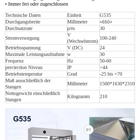
• Immer frei oder zugeschlossen
Technische Daten
Einheit
G535
Durchgangsbreite
Millimeter
<650>
Durchsatzrate
p/m
30
V
Stromversorgung
100-240
(Wechselstrom)
Betriebsspannung
V (DC)
24
Maximale Leistungsaufnahme
w
30
Frequenz
Hz
50-60
prectection Niveau
IP
>44
Betriebstemperatur
Grad
-25 bis +70
Maß ausschließlich der
Millimeter
1500*1630*2310
Stangen
Nettogewicht einschließlich
Kilogramm
210
Stangen