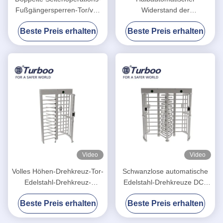
Fußgängersperren-Tor/voll
Widerstand der
Höhen-Drehkreuz
Zugriffskontrolldrehkreuz-
Beste Preis erhalten
Beste Preis erhalten
Tor-hohen Temperatur
Video
Video
Volles Höhen-Drehkreuz-Tor-
Schwanzlose automatische
Edelstahl-Drehkreuz-
Edelstahl-Drehkreuze DCs
Zugriffskontrollsystem
35 Personen/minimale
Beste Preis erhalten
Beste Preis erhalten
Durchfahrt-Geschwindigkeit