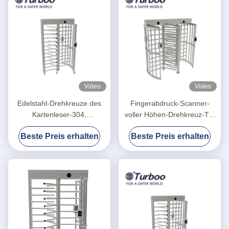
Video
Video
Edelstahl-Drehkreuze des
Fingerabdruck-Scanner-
Kartenleser-304,
voller Höhen-Drehkreuz-Tor
elektronische Drehkreuz-
G538 Soem-Service-
Beste Preis erhalten
Beste Preis erhalten
Tore
Drehkreuz-Motor