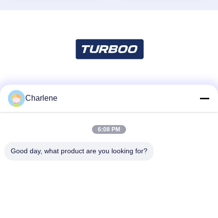
Soziale Medien
Charlene
6:08 PM
Schnelle Kontaktaufnahme
Tel.
Good day, what product are you looking for?
86--18924634707
E-Mail-Adresse
info@turboo.cn
Anschrift