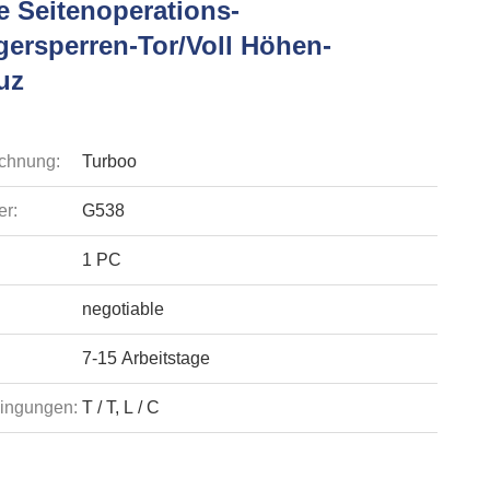
e Seitenoperations-
ersperren-Tor/voll Höhen-
uz
chnung:
Turboo
r:
G538
1 PC
negotiable
7-15 Arbeitstage
ingungen:
T / T, L / C