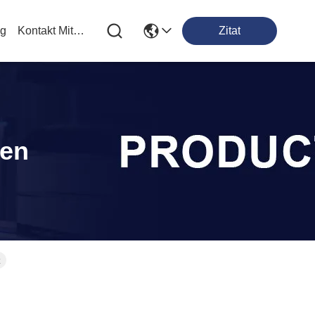
og
Kontakt Mit Uns
Zitat
ten
z