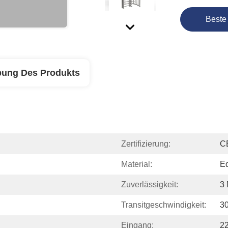
Beste
bung Des Produkts
Zertifizierung:
C
Material:
Ed
Zuverlässigkeit:
3 
d
Transitgeschwindigkeit:
30
Eingang:
2