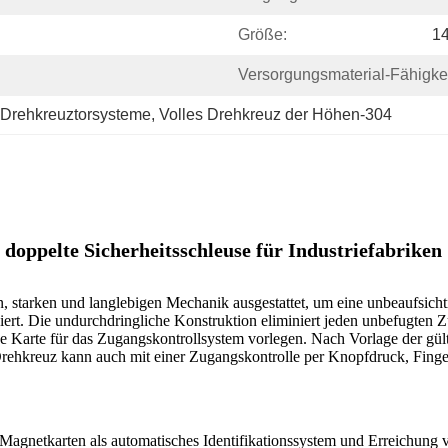
Größe:
1
Versorgungsmaterial-Fähigkei
Drehkreuztorsysteme
, 
Volles Drehkreuz der Höhen-304
doppelte Sicherheitsschleuse für Industriefabriken
n, starken und langlebigen Mechanik ausgestattet, um eine unbeaufsic
siert. Die undurchdringliche Konstruktion eliminiert jeden unbefugten 
ge Karte für das Zugangskontrollsystem vorlegen. Nach Vorlage der gül
 Drehkreuz kann auch mit einer Zugangskontrolle per Knopfdruck, Fing
agnetkarten als automatisches Identifikationssystem und Erreichung