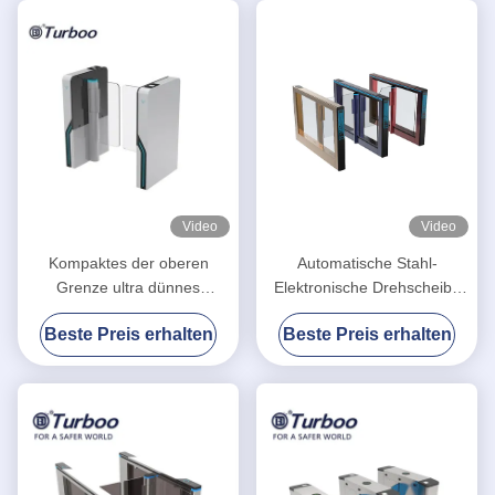
Video
Video
Kompaktes der oberen
Automatische Stahl-
Grenze ultra dünnes
Elektronische Drehscheibe
Zugriffskontrollgeschwindigkeits-
gesicherte
Beste Preis erhalten
Beste Preis erhalten
Tor-Drehkreuz des
Gesichtserkennung
Schwingen-Drehkreuz-Tor-
wasserdichte Schwingung
RFID
Barriere Tor