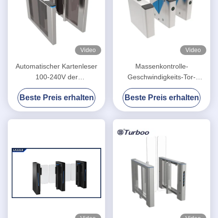
Video
Video
Automatischer Kartenleser
Massenkontrolle-
100-240V der
Geschwindigkeits-Tor-
Geschwindigkeits-Tor-
Drehkreuz mit 35
Beste Preis erhalten
Beste Preis erhalten
Drehkreuz-hohen
Personen/minimaler
Sicherheits-RFID mit
Wegezeit
schwanzlosem Servomotor