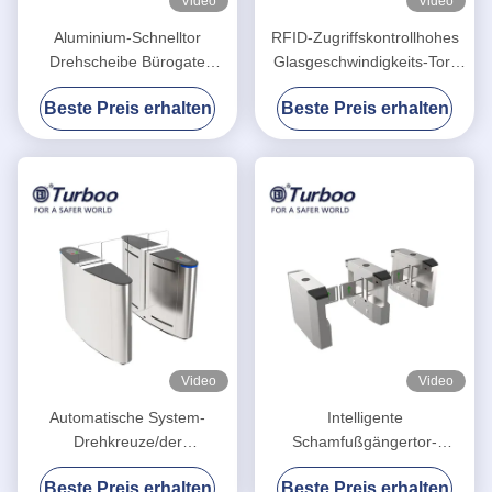
Video
Video
Aluminium-Schnelltor
RFID-Zugriffskontrollhohes
Drehscheibe Bürogate
Glasgeschwindigkeits-Tor-
Sicherheitsgate
Drehkreuz mit hoher
Beste Preis erhalten
Beste Preis erhalten
Zugangskontrolle
Sicherheit für Bürogebäude
Fußgängertor
Video
Video
Automatische System-
Intelligente
Drehkreuze/der
Schamfußgängertor-
Zugriffskontrollsperren-und -
Zugriffskontrolle für
Beste Preis erhalten
Beste Preis erhalten
tor-24V Motorspannung
Kleinmassenkontrolle