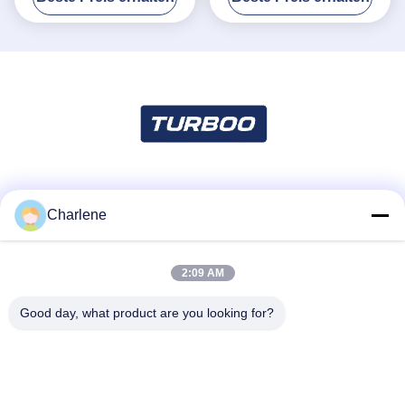
Soziale Medien
Charlene
2:09 AM
Schnelle Kontaktaufnahme
Tel.
Good day, what product are you looking for?
86--18924634707
E-Mail-Adresse
info@turboo.cn