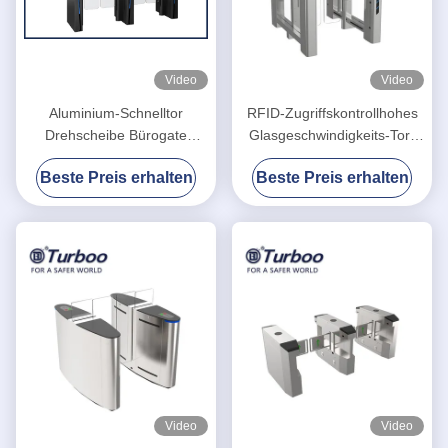
Video
Video
Aluminium-Schnelltor
RFID-Zugriffskontrollhohes
Drehscheibe Bürogate
Glasgeschwindigkeits-Tor-
Sicherheitsgate
Drehkreuz mit hoher
Beste Preis erhalten
Beste Preis erhalten
Zugangskontrolle
Sicherheit für Bürogebäude
Fußgängertor
Video
Video