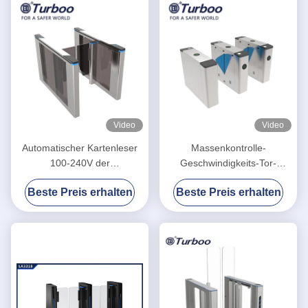
Video
Video
Automatischer Kartenleser
Massenkontrolle-
100-240V der
Geschwindigkeits-Tor-
Geschwindigkeits-Tor-
Drehkreuz mit 35
Beste Preis erhalten
Beste Preis erhalten
Drehkreuz-hohen
Personen/minimaler
Sicherheits-RFID mit
Wegezeit
schwanzlosem Servomotor