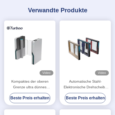
Verwandte Produkte
Video
Video
Kompaktes der oberen
Automatische Stahl-
Grenze ultra dünnes
Elektronische Drehscheibe
Zugriffskontrollgeschwindigkeits-
gesicherte
Beste Preis erhalten
Beste Preis erhalten
Tor-Drehkreuz des
Gesichtserkennung
Schwingen-Drehkreuz-Tor-
wasserdichte Schwingung
RFID
Barriere Tor