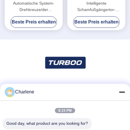
Automatische System-
Intelligente
Drehkreuze/der
Schamfußgängertor-
Zugriffskontrollsperren-und -
Zugriffskontrolle für
Beste Preis erhalten
Beste Preis erhalten
tor-24V Motorspannung
Kleinmassenkontrolle
Soziale Medien
Charlene
8:15 PM
Schnelle Kontaktaufnahme
Tel.
Good day, what product are you looking for?