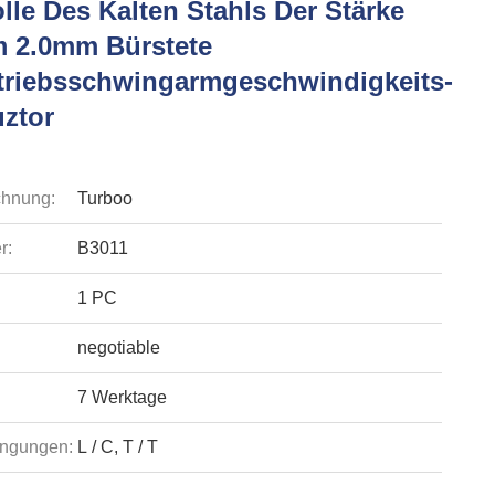
lle Des Kalten Stahls Der Stärke
m 2.0mm Bürstete
triebsschwingarmgeschwindigkeits-
ztor
chnung:
Turboo
r:
B3011
1 PC
negotiable
7 Werktage
ngungen:
L / C, T / T