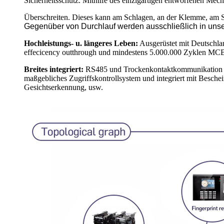
Sicherheitsschutz. Mithilfe des einzigartigen entworfenen Mec
Überschreiten. Dieses kann am Schlagen, an der Klemme, am Sto
Gegenüber von Durchlauf werden ausschließlich in uns
Hochleistungs- u. längeres Leben:
Ausgerüstet mit Deutschlan
effecicency outthrough und mindestens 5.000.000 Zyklen MC
Breites integriert:
RS485 und Trockenkontaktkommunikation int
maßgebliches Zugriffskontrollsystem und integriert mit Besch
Gesichtserkennung, usw.