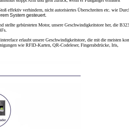
hanismus stoppt Arm und geht zurück, wenn er Fußgänger ermittelt
ß effektiv verhindern, nicht autorisiertes Überschreiten etc. wie Dur
erem System gesteuert.
d stellte gebürsteten Motor, unsere Geschwindigkeitstore her, die B32
BFs.
ereface erlaubt unsere Geschwindigkeitstore, die mit die meisten kom
einigungen wie RFID-Karten, QR-Codeleser, Fingerabdrücke, Iris,