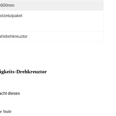
=600mm
olzetuipaket
ahldrehkreuztor
gkeits-Drehkreuztor
acht dieses
e Stufe