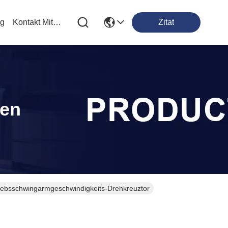
og
Kontakt Mit Uns
Zitat
ten
riebsschwingarmgeschwindigkeits-Drehkreuztor