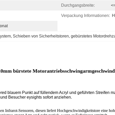
Durchgangsbreite:
<
Verpackung Informationen:
H
onat
system
, 
Schieben von Sicherheitstoren
, 
gebürstetes Motordrehz
2.0mm bürstete Motorantriebs
schwingarmgeschwindi
ered blauem Punkt auf füllendem Acryl und geführten Streifen m
 und Besucher eysights sofort anziehen.
en Infrarot-Sensoren, diesen liefert Hochgeschwindigkeitstore eine hoh