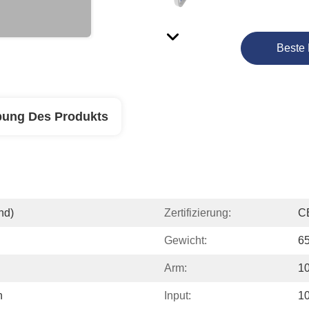
Beste 
bung Des Produkts
nd)
Zertifizierung:
C
Gewicht:
6
Arm:
10
n
Input:
1