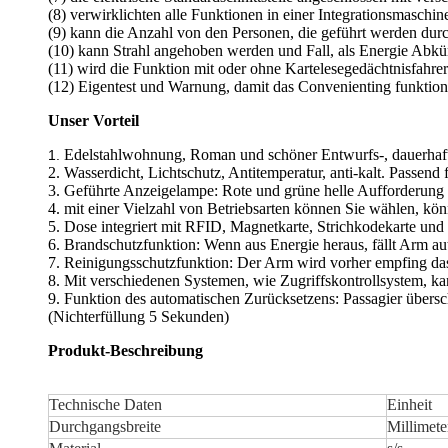
(8) verwirklichten alle Funktionen in einer Integrationsmasch
(9) kann die Anzahl von den Personen, die geführt werden dur
(10) kann Strahl angehoben werden und Fall, als Energie Abkü
(11) wird die Funktion mit oder ohne Kartelesegedächtnisfahrer
(12) Eigentest und Warnung, damit das Convenienting funktion
Unser Vorteil
Edelstahlwohnung, Roman und schöner Entwurfs-, dauerhaft
1.
2. Wasserdicht, Lichtschutz, Antitemperatur, anti-kalt. Passend
3. Geführte Anzeigelampe: Rote und grüne helle Aufforderung 
4. mit einer Vielzahl von Betriebsarten können Sie wählen, kö
5. Dose integriert mit RFID, Magnetkarte, Strichkodekarte und
6. Brandschutzfunktion: Wenn aus Energie heraus, fällt Arm au
7. Reinigungsschutzfunktion: Der Arm wird vorher empfing das
8. Mit verschiedenen Systemen, wie Zugriffskontrollsystem, 
9. Funktion des automatischen Zurücksetzens: Passagier übersch
(Nichterfüllung 5 Sekunden)
Produkt-Beschreibung
Technische Daten
Einheit
Durchgangsbreite
Millimete