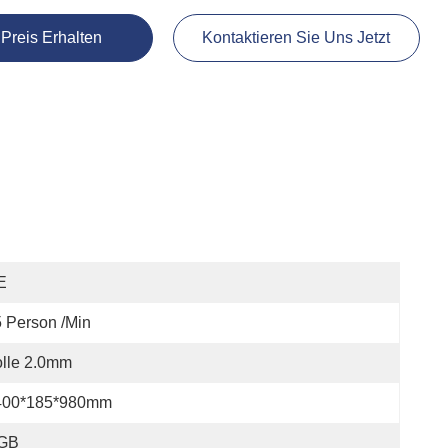
 Preis Erhalten
Kontaktieren Sie Uns Jetzt
E
 Person /min
lle 2.0mm
400*185*980mm
GB