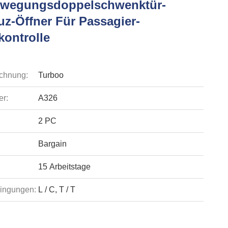
ewegungsdoppelschwenktür-
uz-Öffner Für Passagier-
kontrolle
chnung:
Turboo
r:
A326
2 PC
Bargain
15 Arbeitstage
ingungen:
L / C, T / T