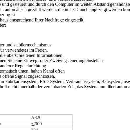
ine und gesteuert und durch den Computer im weiten Abstand gehandhab
ch, automatisch gezählt werden, die in LED auch angezeigt werden kö
rzung ist
haus entsprechend Ihrer Nachfrage eingestellt.
iert
er und stabilermechanismus.
 für verwendetes im Freien.
die überschreitenen Informationen.
nnen Sie eine Einweg- oder Zweiwegsteuerung einstellen
 anderer Regeleinrichtung.
tomatisch unten, halten Kanal offen
 offene Signal zugeschlossen.
kann Fahrkartensystem, ESD-System, Verbrauchssystem, Bausystem, usw
ritt nicht innerhalb der vereinbarten Zeit, das System annulliert auto
A326
r
≦900