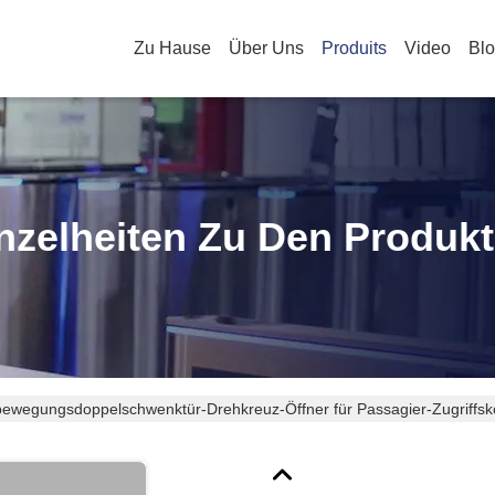
Zu Hause
Über Uns
Produits
Video
Bl
nzelheiten Zu Den Produk
ewegungsdoppelschwenktür-Drehkreuz-Öffner für Passagier-Zugriffsko