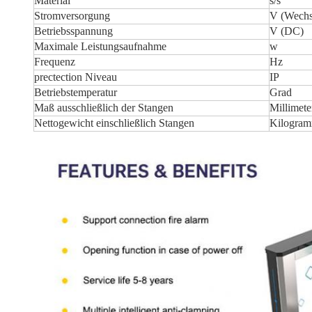
Material
s/s
Stromversorgung
V (Wechs
Betriebsspannung
V (DC)
Maximale Leistungsaufnahme
w
Frequenz
Hz
prectection Niveau
IP
Betriebstemperatur
Grad
Maß ausschließlich der Stangen
Millimete
Nettogewicht einschließlich Stangen
Kilogra