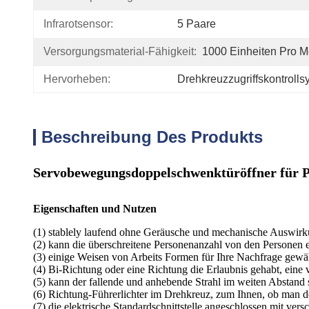
Infrarotsensor:
5 Paare
Versorgungsmaterial-Fähigkeit:
1000 Einheiten Pro M
Hervorheben:
Drehkreuzzugriffskontrolls
Beschreibung Des Produkts
Servobewegungsdoppelschwenktüröffner für Pa
Eigenschaften und Nutzen
(1) stablely laufend ohne Geräusche und mechanische Auswir
(2) kann die überschreitene Personenanzahl von den Personen e
(3) einige Weisen von Arbeits Formen für Ihre Nachfrage gewä
(4) Bi-Richtung oder eine Richtung die Erlaubnis gehabt, eine 
(5) kann der fallende und anhebende Strahl im weiten Abstand 
(6) Richtung-Führerlichter im Drehkreuz, zum Ihnen, ob man d
(7) die elektrische Standardschnittstelle angeschlossen mit ver