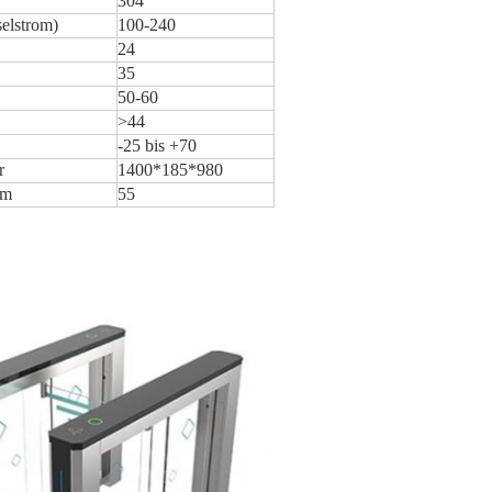
304
elstrom)
100-240
24
35
50-60
>44
-25 bis +70
r
1400*185*980
mm
55