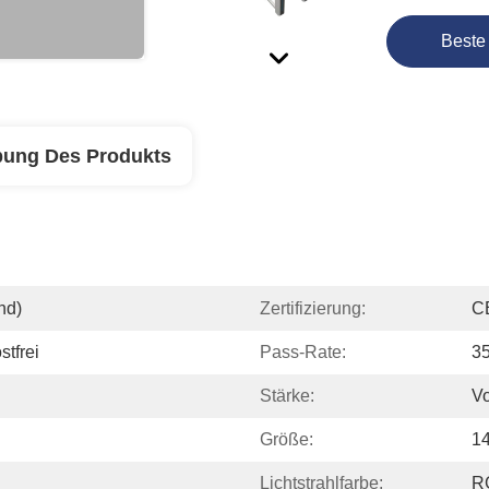
Beste
bung Des Produkts
nd)
Zertifizierung:
C
tfrei
Pass-Rate:
35
Stärke:
Vo
Größe:
1
Lichtstrahlfarbe:
R