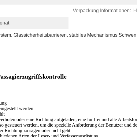
Verpackung Informationen:
H
onat
ystem
, 
Glassicherheitsbarrieren
, 
stabiles Mechanismus Schwenk
ssagierzugriffskontrolle
kung
ingestellt werden
hlt
verboten oder eine Richtung aufgeladen, eine für frei und alle Arbeits
so gesteuert werden, um die spezielle Anforderung der Benutzer und de
er Richtung zu sagen oder nicht geht
schiedenen Arten der Leser- und Verfasserausrüstung