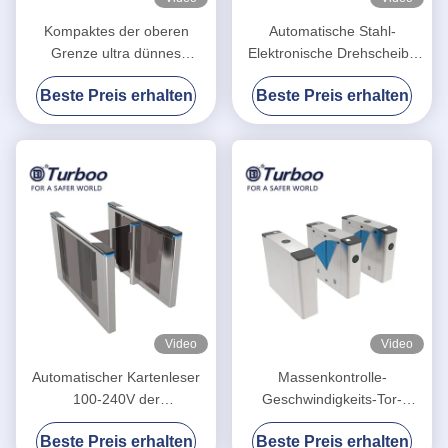
Kompaktes der oberen
Automatische Stahl-
Grenze ultra dünnes
Elektronische Drehscheibe
Zugriffskontrollgeschwindigkeits-
gesicherte
Beste Preis erhalten
Beste Preis erhalten
Tor-Drehkreuz des
Gesichtserkennung
Schwingen-Drehkreuz-Tor-
wasserdichte Schwingung
RFID
Barriere Tor
Video
Video
Automatischer Kartenleser
Massenkontrolle-
100-240V der
Geschwindigkeits-Tor-
Geschwindigkeits-Tor-
Drehkreuz mit 35
Beste Preis erhalten
Beste Preis erhalten
Drehkreuz-hohen
Personen/minimaler