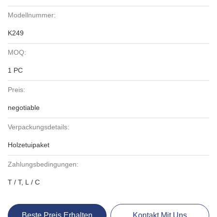
Modellnummer:
K249
MOQ:
1 PC
Preis:
negotiable
Verpackungsdetails:
Holzetuipaket
Zahlungsbedingungen:
T / T, L / C
Beste Preis Erhalten
Kontakt Mit Uns