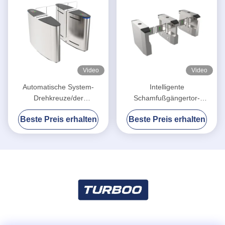
Video
Video
Automatische System-
Intelligente
Drehkreuze/der
Schamfußgängertor-
Zugriffskontrollsperren-und -
Zugriffskontrolle für
Beste Preis erhalten
Beste Preis erhalten
tor-24V Motorspannung
Kleinmassenkontrolle