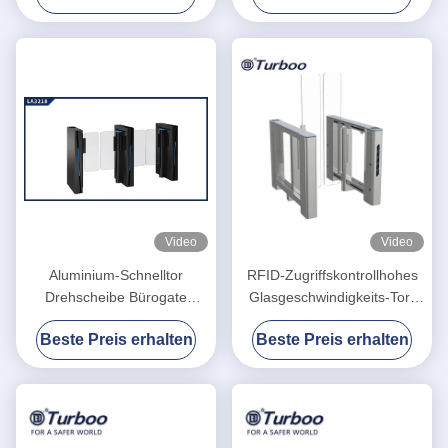
Sicherheits-RFID mit
Wegezeit
schwanzlosem Servomotor
Video
Video
Aluminium-Schnelltor
RFID-Zugriffskontrollhohes
Drehscheibe Bürogate
Glasgeschwindigkeits-Tor-
Sicherheitsgate
Drehkreuz mit hoher
Beste Preis erhalten
Beste Preis erhalten
Zugangskontrolle
Sicherheit für Bürogebäude
Fußgängertor