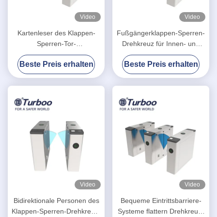
Video
Video
Kartenleser des Klappen-
Fußgängerklappen-Sperren-
Sperren-Tor-
Drehkreuz für Innen- und
Zugriffskontrollsystem-
Security Management im
Beste Preis erhalten
Beste Preis erhalten
Integarted RFID und QR-
Freien
Scanner
Video
Video
Bidirektionale Personen des
Bequeme Eintrittsbarriere-
Klappen-Sperren-Drehkreuz-
Systeme flattern Drehkreuz-