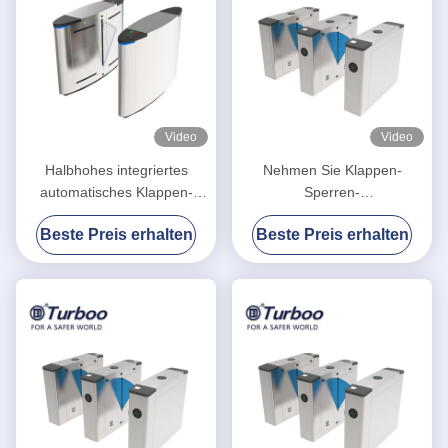
Video
Video
Halbhohes integriertes
Nehmen Sie Klappen-
automatisches Klappen-
Sperren-
Sperren-Drehkreuz mit
Tor-/Eintrittsbarriere-System-
Beste Preis erhalten
Beste Preis erhalten
Gesichtserkennung
von Selbstzurückstellen-
Funktion Fingerabdrücke