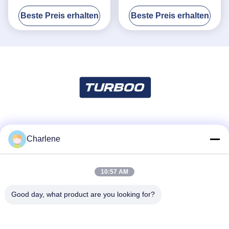
35/minimale Durchfahrt-
Tor
Beste Preis erhalten
Beste Preis erhalten
Geschwindigkeit
Soziale Medien
Charlene
10:57 AM
Schnelle Kontaktaufnahme
Tel.
Good day, what product are you looking for?
86--18924634707