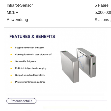
Infrarot-Sensor
5 Paare
MCBF
5.000.00
Anwendung
Stations