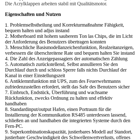
Die Acrylklappen arbeiten stabil mit Qualitätsmotor.
Eigenschaften und Nutzen
Problemselbstheilung und Korrekturmaßnahme Fähigkeit,
1.
bequem halten und adjus instand
2. Motherboard mit hohem sauberem Ton las Chips, die im Licht
der Anforderung des Benutzers übertragen konnten
3. Menschliche Basismodellanzeichenfunktion, Realzeitanzeigen,
verbessern die überschreitene Rate und bequem halten Sie instand
4. Die Zahl des Anzeigepassagiers der automatischen Zählung
5. Automatisch zurückstellend, Selbst annullieren Sie den
Durchlauf durch und schloss Sperre falls nichts Durchlauf der
Kanal in einer Einstellungszeit
6. Antiklemmfunktion mit UPS, zum des Feuerwehrmanns
zufriedenzustellen erfordert, stellt das Safe des Benutzers sicher
7. Einbruch, Endstück, Überführung und wachsame
Rückfunktion, zwecks Ordnung zu halten und effektiv
handhaben
8. Standardinput/output Hafen, einen Portraum für die
Installierung der Kommunikation RS485 unterdessen lassend,
schließen an und handhaben die integrierten Systeme durch den
Fern-PC.
9. Superkombinationskapazität, justierbares Modell auf Standort,
justierbare Geschwindigkeit des Schwellenwertverlusts, offenes