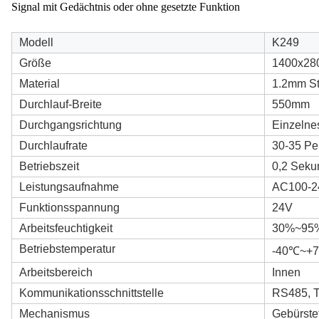
Signal mit Gedächtnis oder ohne gesetzte Funktion
Modell
K249
Größe
1400x28
Material
1.2mm S
Durchlauf-Breite
550mm
Durchgangsrichtung
Einzelnes
Durchlaufrate
30-35 Pe
Betriebszeit
0,2 Seku
Leistungsaufnahme
AC100-2
Funktionsspannung
24V
Arbeitsfeuchtigkeit
30%~95
Betriebstemperatur
-40℃~+
Arbeitsbereich
Innen
Kommunikationsschnittstelle
RS485, T
Mechanismus
Gebürste