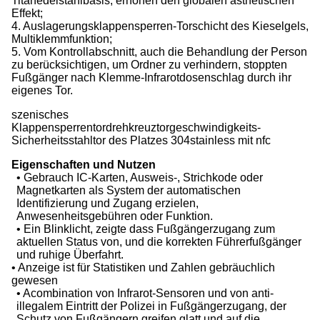
Titanedelstahlbasis, erhöhen den globalen ästhetischen
Effekt;
4. Auslagerungsklappensperren-Torschicht des Kieselgels,
Multiklemmfunktion;
5. Vom Kontrollabschnitt, auch die Behandlung der Person
zu berücksichtigen, um Ordner zu verhindern, stoppten
Fußgänger nach Klemme-Infrarotdosenschlag durch ihr
eigenes Tor.
szenisches
Klappensperrentordrehkreuztorgeschwindigkeits-
Sicherheitsstahltor des Platzes 304stainless mit nfc
Eigenschaften und Nutzen
• Gebrauch IC-Karten, Ausweis-, Strichkode oder
Magnetkarten als System der automatischen
Identifizierung und Zugang erzielen,
Anwesenheitsgebühren oder Funktion.
• Ein Blinklicht, zeigte dass Fußgängerzugang zum
aktuellen Status von, und die korrekten Führerfußgänger
und ruhige Überfahrt.
• Anzeige ist für Statistiken und Zahlen gebräuchlich
gewesen
• Acombination von Infrarot-Sensoren und von anti-
illegalem Eintritt der Polizei in Fußgängerzugang, der
Schutz von Fußgängern greifen glatt und auf die