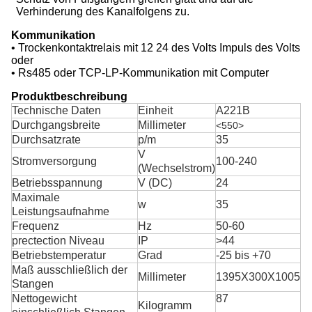
Verhinderung des Kanalfolgens zu.
Kommunikation
• Trockenkontaktrelais mit 12 24 des Volts Impuls des Volts
oder
• Rs485 oder TCP-LP-Kommunikation mit Computer
Produktbeschreibung
Technische Daten
Einheit
A221B
Durchgangsbreite
Millimeter
<550>
Durchsatzrate
p/m
35
V
Stromversorgung
100-240
(Wechselstrom)
Betriebsspannung
V (DC)
24
Maximale
w
35
Leistungsaufnahme
Frequenz
Hz
50-60
prectection Niveau
IP
>44
Betriebstemperatur
Grad
-25 bis +70
Maß ausschließlich der
Millimeter
1395X300X1005
Stangen
Nettogewicht
87
Kilogramm