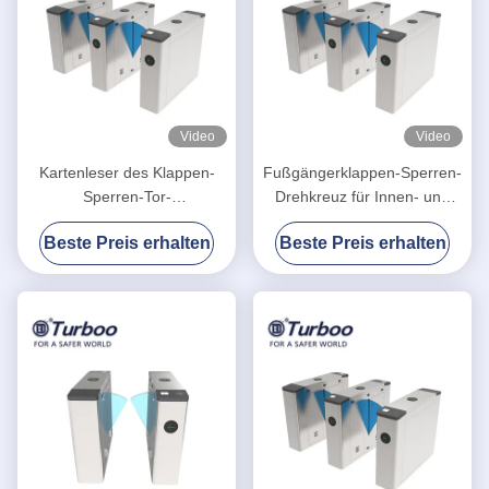
Video
Video
Kartenleser des Klappen-
Fußgängerklappen-Sperren-
Sperren-Tor-
Drehkreuz für Innen- und
Zugriffskontrollsystem-
Security Management im
Beste Preis erhalten
Beste Preis erhalten
Integarted RFID und QR-
Freien
Scanner