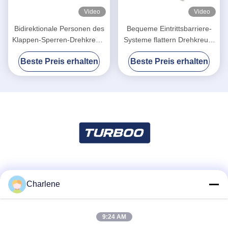
Video
Video
Bidirektionale Personen des
Bequeme Eintrittsbarriere-
Klappen-Sperren-Drehkreuz-
Systeme flattern Drehkreuz-
35/minimale Durchfahrt-
Tor
Beste Preis erhalten
Beste Preis erhalten
Geschwindigkeit
Soziale Medien
Charlene
9:24 AM
Schnelle Kontaktaufnahme