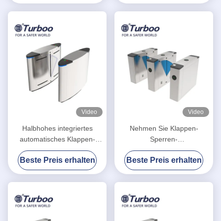
Video
Video
Halbhohes integriertes
Nehmen Sie Klappen-
automatisches Klappen-
Sperren-
Sperren-Drehkreuz mit
Tor-/Eintrittsbarriere-System-
Beste Preis erhalten
Beste Preis erhalten
Gesichtserkennung
von Selbstzurückstellen-
Funktion Fingerabdrücke