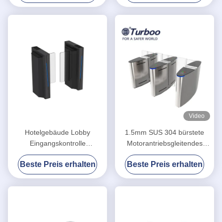
Sperren-Tor-Fußgänger-
Steuerung
Video
Hotelgebäude Lobby
1.5mm SUS 304 bürstete
Eingangskontrolle
Motorantriebsgleitendes
Fußgängerschiebetor
Acryltor mit 5 Paaren des
Beste Preis erhalten
Beste Preis erhalten
LA6218
Infrarot-Sensors