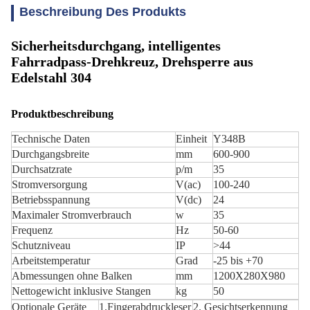
Beschreibung Des Produkts
Sicherheitsdurchgang, intelligentes
Fahrradpass-Drehkreuz, Drehsperre aus
Edelstahl 304
Produktbeschreibung
Technische Daten
Einheit
Y348B
Durchgangsbreite
mm
600-900
Durchsatzrate
p/m
35
Stromversorgung
V(ac)
100-240
Betriebsspannung
V(dc)
24
Maximaler Stromverbrauch
w
35
Frequenz
Hz
50-60
Schutzniveau
IP
>44
Arbeitstemperatur
Grad
-25 bis +70
Abmessungen ohne Balken
mm
1200X280X980
Nettogewicht inklusive Stangen
kg
50
Optionale Geräte
1.Fingerabdruckleser
2. Gesichtserkennung