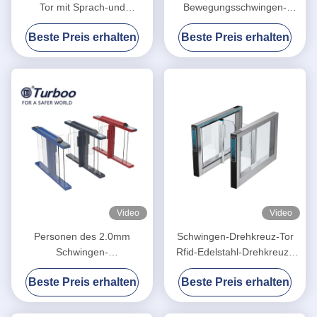
Tor mit Sprach-und
Bewegungsschwingen-
Rundumleuchte-Alarmen
Sperren-Tor für
Beste Preis erhalten
Beste Preis erhalten
Bürogebäude/Fußgängerschwin
Sperre 600-900mm
Video
Video
Personen des 2.0mm
Schwingen-Drehkreuz-Tor
Schwingen-
Rfid-Edelstahl-Drehkreuze
Geschwindigkeits-Tor-
SUS304 RS485
Beste Preis erhalten
Beste Preis erhalten
Drehkreuz-QR des Leser-
35/Minute