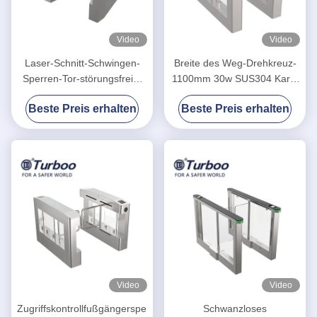
Video
Video
Laser-Schnitt-Schwingen-
Breite des Weg-Drehkreuz-
Sperren-Tor-störungsfreier
1100mm 30w SUS304 Karte
Durchgang für
Schwingen-Sperren-des Tor-
Beste Preis erhalten
Beste Preis erhalten
Vergnügungsparks
RFID für Handikap
Video
Video
Zugriffskontrollfußgängersperren-
Schwanzloses